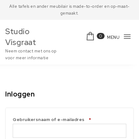
Skip to content
Alle tafels en ander meubilair is made-to-order en op-maat-
gemaakt.
Studio
0
MENU
Tog
Visgraat
navi
Neem contact met ons op
voor meer informatie
Inloggen
Vereist
Gebruikersnaam of e-mailadres
*